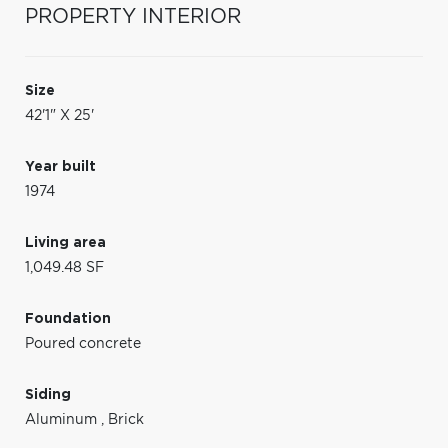
PROPERTY INTERIOR
Size
42'1" X 25'
Year built
1974
Living area
1,049.48 SF
Foundation
Poured concrete
Siding
Aluminum
,
Brick