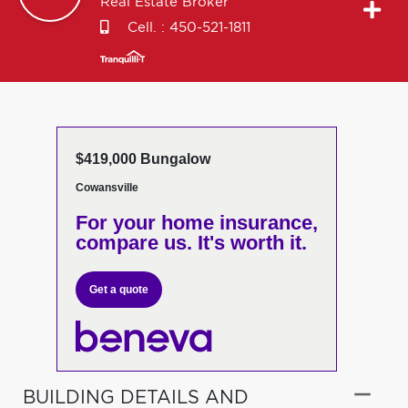
Real Estate Broker
Cell. :
450-521-1811
$419,000 Bungalow
Cowansville
For your home insurance,
compare us. It's worth it.
Get a quote
BUILDING DETAILS AND