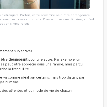
 d’étrangers. Parfois, cette proximité peut être dérangeante,
 avec ces nouveaux voisins. D’autant plus que déménager n’est
option simple lorsqu’
rêmement subjective!
 être
dérangeant
pour une autre. Par exemple, un
ues peut être apprécié dans une famille, mais perçu
he la tranquillité.
e vu comme idéal par certains, mais trop distant par
ges humains.
t des attentes et du mode de vie de chacun.