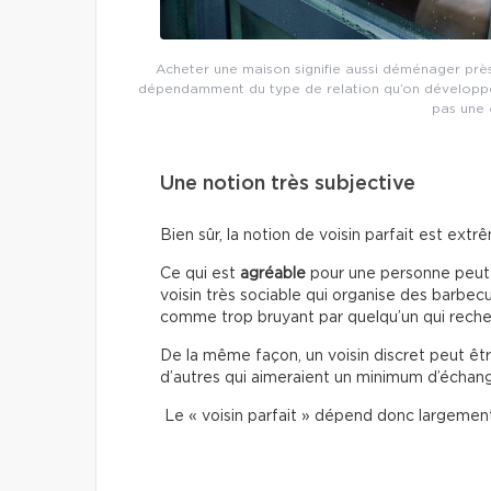
Acheter une maison signifie aussi déménager près
dépendamment du type de relation qu’on développe
pas une 
Une notion très subjective
Bien sûr, la notion de voisin parfait est ext
Ce qui est
agréable
pour une personne peut
voisin très sociable qui organise des barbec
comme trop bruyant par quelqu’un qui recherc
De la même façon, un voisin discret peut êtr
d’autres qui aimeraient un minimum d’échan
Le « voisin parfait » dépend donc largemen