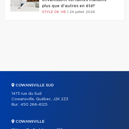
envahissent certaines maisons
plus que d'autres en été?
STYLE DE VIE
|
24 juillet 2026
COWANSVILLE SUD
1473 rue du Sud
Cowansville, Québec, J2K 2Z3
Bur.:
450 266-6125
COWANSVILLE