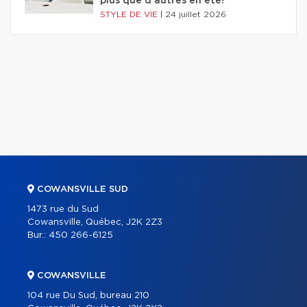
plus que d'autres en été?
STYLE DE VIE
|
24 juillet 2026
COWANSVILLE SUD
1473 rue du Sud
Cowansville, Québec, J2K 2Z3
Bur.:
450 266-6125
COWANSVILLE
104 rue Du Sud, bureau 210